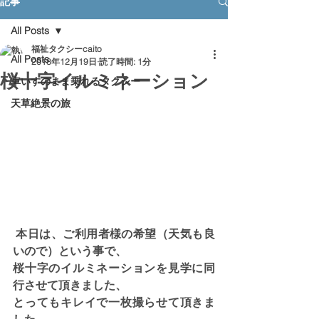
記事
All Posts
福祉タクシーcaito
All Posts
2018年12月19日
読了時間: 1分
桜十字イルミネーション
車いすのまま乗れるタクシー
天草絶景の旅
 本日は、ご利用者様の希望（天気も良
いので）という事で、
桜十字のイルミネーションを見学に同
行させて頂きました、
とってもキレイで一枚撮らせて頂きま
した。