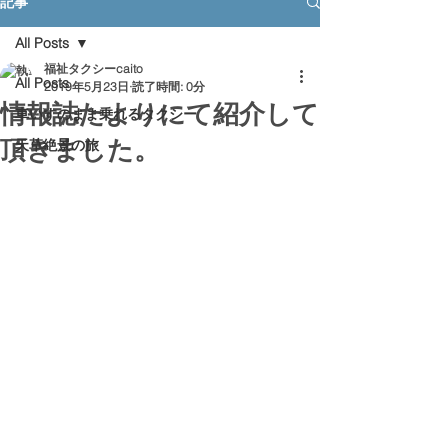
記事
All Posts
福祉タクシーcaito
All Posts
2019年5月23日
読了時間: 0分
情報誌たよりにて紹介して
車いすのまま乗れるタクシー
頂きました。
天草絶景の旅