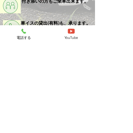
付き添いの方もご乗車出来ます。
車イスの貸出(有料)も、承ります。
電話する
YouTube
​ご乗車イメージ↓↓↓クリック
ノア
トヨタ